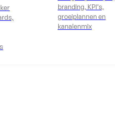
branding, KPI’s,
ker
groeiplannen en
ards,
kanalenmix
s