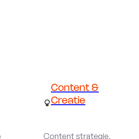
Content &
Creatie
e
Content strategie,