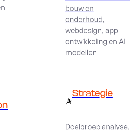
en
bouw en
onderhoud,
webdesign, app
ontwikkeling en AI
modellen
Strategie
on
Doelgroep analyse,