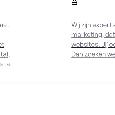
aat
Wij zijn experts
marketing, da
et
websites. Jij o
tal,
Dan zoeken we
data.