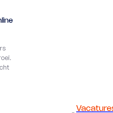
line
rs
roei.
cht
Vacature