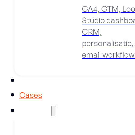
GA4, GTM, Loo
Studio dashbo
CRM,
personalisatie,
email workflow
Trainingen
Cases
Over ons