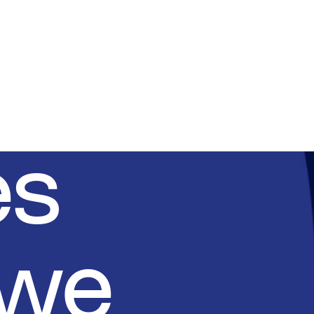
es
 we