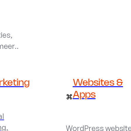
ies,
meer..
rketing
Websites &
Apps
al
ng,
WordPress websit