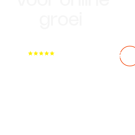
Betaalbare
professionele
oplossingen
voor online
groei