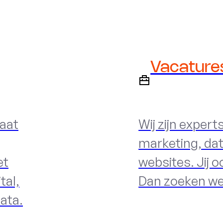
Vacature
aat
Wij zijn experts
marketing, da
et
websites. Jij o
tal,
Dan zoeken we
data.