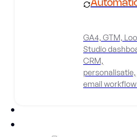
Automati
GA4, GTM, Loo
Studio dashbo
CRM,
personalisatie,
email workflow
Trainingen
Cases