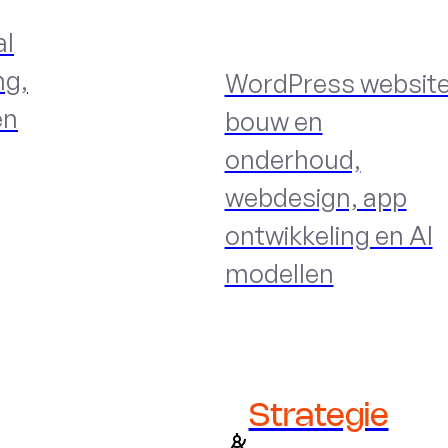
al
ng,
WordPress websit
en
bouw en
onderhoud,
webdesign, app
ontwikkeling en AI
modellen
Strategie