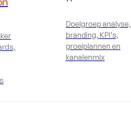
on
Doelgroep analyse,
branding, KPI’s,
ker
groeiplannen en
ards,
kanalenmix
s