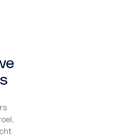
we
es
rs
roei.
cht