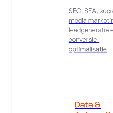
SEO, SEA, soci
media marketi
leadgeneratie 
conversie-
optimalisatie
Data &