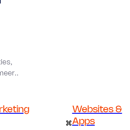
ies,
meer..
rketing
Websites &
Apps