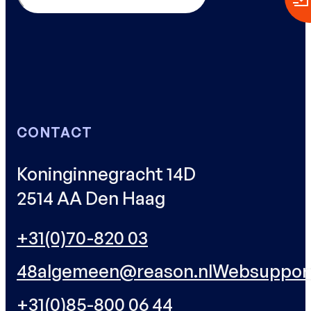
CONTACT
Koninginnegracht 14D
2514 AA Den Haag
+31(0)70-820 03
48
algemeen@reason.nl
Websuppor
+31(0)85-800 06 44