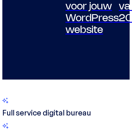
voor jouw
va
WordPress
20
website
Full service digital bureau