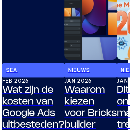
SEA
NIEUWS
NI
FEB 2026
JAN 2026
JAN
Wat zijn de
Waarom
Dit
kosten van
kiezen
on
Google Ads
voor Bricks
ma
uitbesteden?
builder
tr