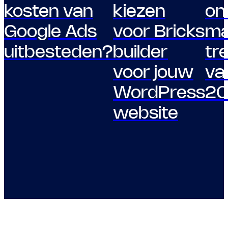
kosten van
kiezen
on
Google Ads
voor Bricks
ma
uitbesteden?
builder
tr
voor jouw
va
WordPress
20
website