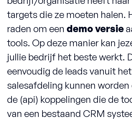
bedrijf/organisatie heeft haar
targets die ze moeten halen. 
raden om een
demo versie
a
tools. Op deze manier kan jez
jullie bedrijf het beste werkt.
eenvoudig de leads vanuit he
salesafdeling kunnen worden 
de (api) koppelingen die de to
van een bestaand CRM syste