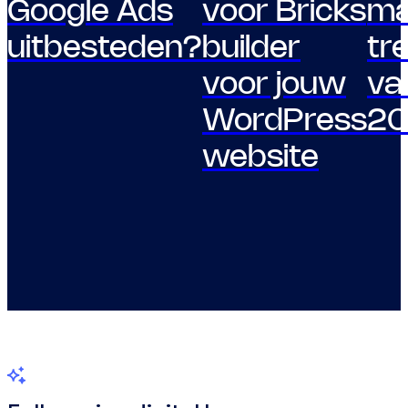
Google Ads
voor Bricks
ma
uitbesteden?
builder
tr
voor jouw
va
WordPress
20
website