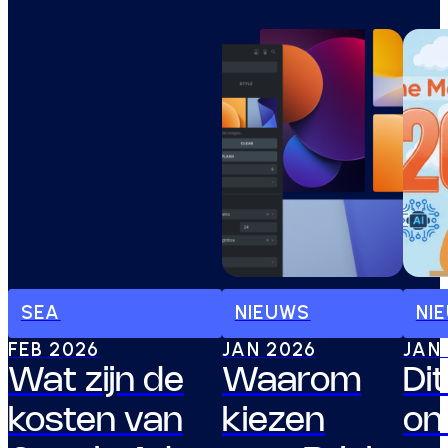
SEA
NIEUWS
NI
FEB 2026
JAN 2026
JAN
Wat zijn de
Waarom
Dit
kosten van
kiezen
on