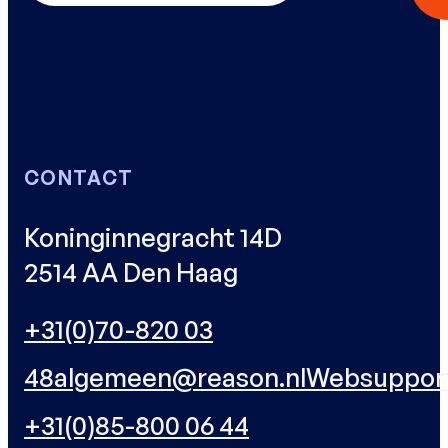
CONTACT
Koninginnegracht 14D
2514 AA Den Haag
+31(0)70-820 03
48
algemeen@reason.nl
Websuppor
+31(0)85-800 06 44