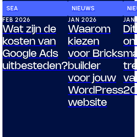
SEA
NIEUWS
NI
FEB 2026
JAN 2026
JAN
Wat zijn de
Waarom
Dit
kosten van
kiezen
on
Google Ads
voor Bricks
ma
uitbesteden?
builder
tr
voor jouw
va
WordPress
20
website